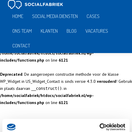
Notice
: Function _load_textdomain_just_in_time was called
incorrectly
.
HOME
SOCIAL MEDIA DIENSTEN
CASES
Translation loading for the
domain was
gambit-vc-parallax-bg
triggered too early. This is usually an indicator for some code in the plugin
ONS TEAM
KLANTEN
BLOG
VACATURES
or theme running too early. Translations should be loaded at the
init
action or later. Please see
Debugging in WordPress
for more information.
CONTACT
(This message was added in version 6.7.0.) in
/home/socialfabriek/htdocs/socialfabriek.nl/wp-
includes/functions.php
on line
6121
Deprecated
: De aangeroepen constructie methode voor de klasse
WP_Widget in US_Widget_Contact is sinds versie 4.3.0
verouderd
! Gebruik
in plaats daarvan
. in
__construct()
/home/socialfabriek/htdocs/socialfabriek.nl/wp-
includes/functions.php
on line
6121