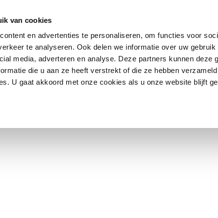
rectly
HOME
. Translation loading for the
SOCIAL MEDIA DIENSTEN
CASES
ONS TE
d
gambit-vc-parallax-bg
ik van cookies
should be loaded at the
action or later. Please see
Debugging 
init
ontent en advertenties te personaliseren, om functies voor soci
wp-includes/functions.php
on line
6121
erkeer te analyseren. Ook delen we informatie over uw gebruik 
cial media, adverteren en analyse. Deze partners kunnen deze
 WP_Widget in US_Widget_Contact is sinds versie 4.3.0
verouderd
ormatie die u aan ze heeft verstrekt of die ze hebben verzameld
s. U gaat akkoord met onze cookies als u onze website blijft ge
nctions.php
on line
6121