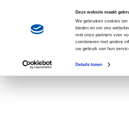
Notice
: Function _load_textdomain_just_in_time was called
incor
Deze website maakt gebru
some code in the plugin or theme running too early. Translations 
We gebruiken cookies om c
version 6.7.0.) in
/home/socialfabriek/htdocs/socialfabriek.nl/
bieden en om ons websitev
met onze partners voor so
Deprecated
: De aangeroepen constructie methode voor de klasse
combineren met andere inf
uw gebruik van hun service
/home/socialfabriek/htdocs/socialfabriek.nl/wp-includes/fu
Details tonen