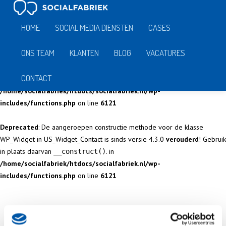
Notice
: Function _load_textdomain_just_in_time was called
incorrectly
.
HOME
SOCIAL MEDIA DIENSTEN
CASES
Translation loading for the
domain was
gambit-vc-parallax-bg
triggered too early. This is usually an indicator for some code in the plugin
ONS TEAM
KLANTEN
BLOG
VACATURES
or theme running too early. Translations should be loaded at the
init
action or later. Please see
Debugging in WordPress
for more information.
CONTACT
(This message was added in version 6.7.0.) in
/home/socialfabriek/htdocs/socialfabriek.nl/wp-
includes/functions.php
on line
6121
Deprecated
: De aangeroepen constructie methode voor de klasse
WP_Widget in US_Widget_Contact is sinds versie 4.3.0
verouderd
! Gebruik
in plaats daarvan
. in
__construct()
/home/socialfabriek/htdocs/socialfabriek.nl/wp-
includes/functions.php
on line
6121