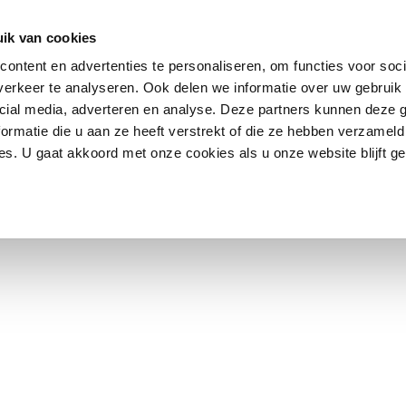
rectly
HOME
. Translation loading for the
SOCIAL MEDIA DIENSTEN
CASES
ONS TE
d
gambit-vc-parallax-bg
ik van cookies
should be loaded at the
action or later. Please see
Debugging 
init
ontent en advertenties te personaliseren, om functies voor soci
wp-includes/functions.php
on line
6121
erkeer te analyseren. Ook delen we informatie over uw gebruik 
cial media, adverteren en analyse. Deze partners kunnen deze
 WP_Widget in US_Widget_Contact is sinds versie 4.3.0
verouderd
ormatie die u aan ze heeft verstrekt of die ze hebben verzameld
s. U gaat akkoord met onze cookies als u onze website blijft ge
nctions.php
on line
6121