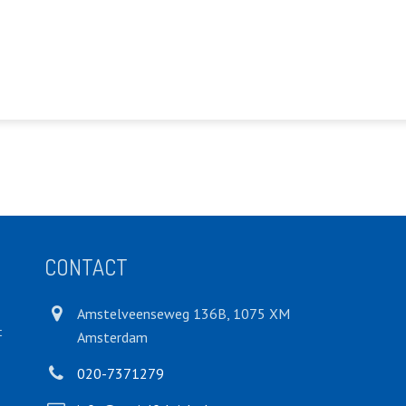
CONTACT
Amstelveenseweg 136B, 1075 XM
t
Amsterdam
020-7371279