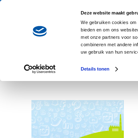
Notice
: Function _load_textdomain_just_in_time was called
incor
Deze website maakt gebru
some code in the plugin or theme running too early. Translations 
We gebruiken cookies om c
version 6.7.0.) in
/home/socialfabriek/htdocs/socialfabriek.nl/
bieden en om ons websitev
met onze partners voor so
Deprecated
: De aangeroepen constructie methode voor de klasse
combineren met andere inf
uw gebruik van hun service
/home/socialfabriek/htdocs/socialfabriek.nl/wp-includes/fu
Details tonen