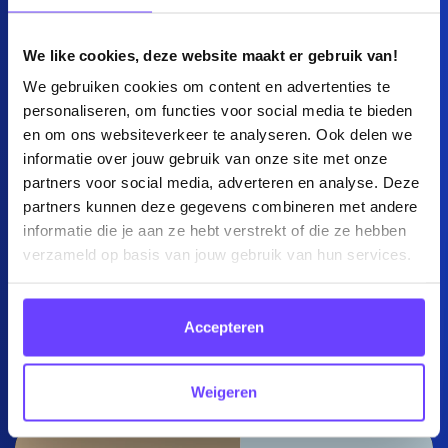
We like cookies, deze website maakt er gebruik van!
We gebruiken cookies om content en advertenties te
personaliseren, om functies voor social media te bieden
en om ons websiteverkeer te analyseren. Ook delen we
informatie over jouw gebruik van onze site met onze
partners voor social media, adverteren en analyse. Deze
partners kunnen deze gegevens combineren met andere
Grand’Italia
informatie die je aan ze hebt verstrekt of die ze hebben
verzameld op basis van jouw gebruik van hun services.
Your go-to guide voor
simpel en lekker Italiaans
Accepteren
eten
Bekijk case
Weigeren