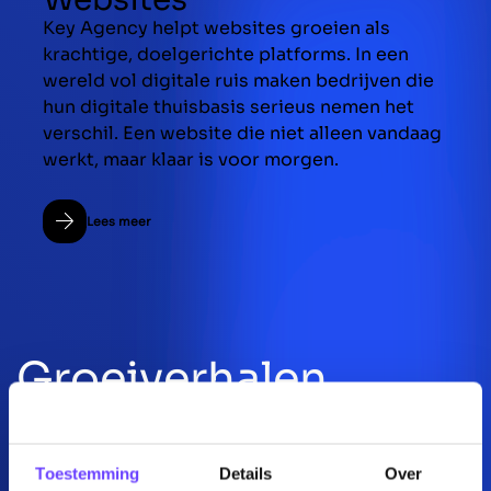
Key Agency helpt websites groeien als
krachtige, doelgerichte platforms. In een
wereld vol digitale ruis maken bedrijven die
hun digitale thuisbasis serieus nemen het
verschil. Een website die niet alleen vandaag
werkt, maar klaar is voor morgen.
Lees meer
Groeiverhalen
Toestemming
Details
Over