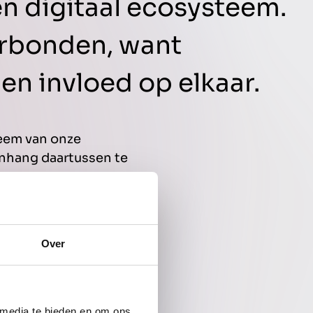
n digitaal ecosysteem.
verbonden, want
en invloed op elkaar.
teem van onze
enhang daartussen te
Over
 media te bieden en om ons