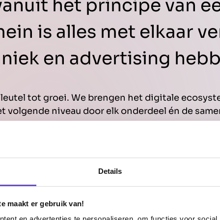
nuit het principe van ee
ein is alles met elkaar 
hniek en advertising hebb
leutel tot groei. We brengen het digitale ecosys
t volgende niveau door elk onderdeel én de sam
Plan nu een kennismakingsgesprek in
Details
te maakt er gebruik van!
ent en advertenties te personaliseren, om functies voor social