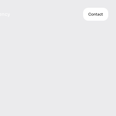
ency
Contact
e
l