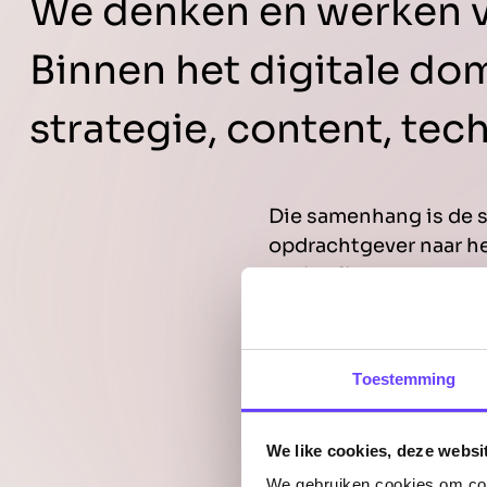
We denken en werken va
Binnen het digitale dom
strategie, content, tec
Die samenhang is de s
opdrachtgever naar he
optimaliseren.
Toestemming
We like cookies, deze websi
We gebruiken cookies om cont