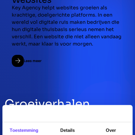
Key Agency helpt websites groeien als
krachtige, doelgerichte platforms. In een
wereld vol digitale ruis maken bedrijven die
hun digitale thuisbasis serieus nemen het
verschil. Een website die niet alleen vandaag
werkt, maar klaar is voor morgen.
Lees meer
Groeiverhalen
Toestemming
Details
Over