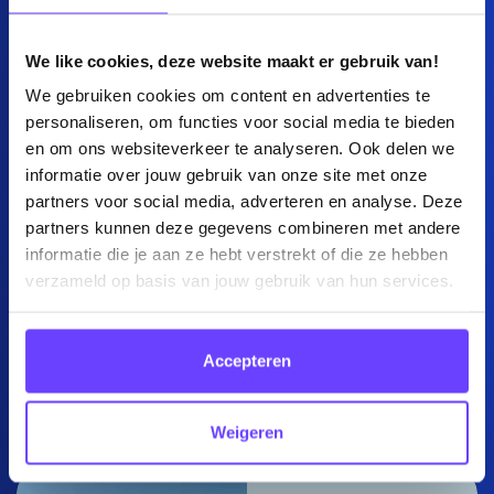
We like cookies, deze website maakt er gebruik van!
We gebruiken cookies om content en advertenties te
personaliseren, om functies voor social media te bieden
en om ons websiteverkeer te analyseren. Ook delen we
informatie over jouw gebruik van onze site met onze
partners voor social media, adverteren en analyse. Deze
partners kunnen deze gegevens combineren met andere
Grand’Italia
informatie die je aan ze hebt verstrekt of die ze hebben
verzameld op basis van jouw gebruik van hun services.
Your go-to guide voor
simpel en lekker Italiaans
Accepteren
eten
Bekijk case
Weigeren