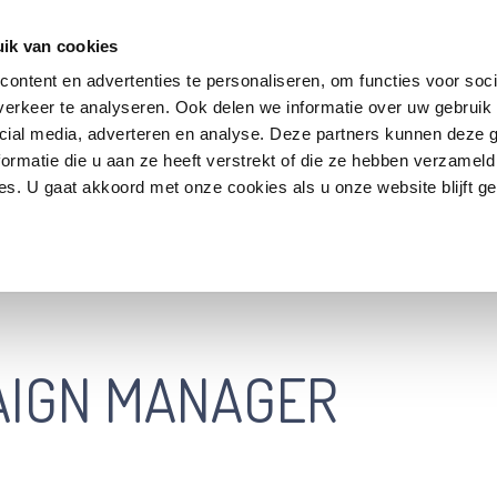
rectly
HOME
. Translation loading for the
SOCIAL MEDIA DIENSTEN
CASES
ONS TE
d
gambit-vc-parallax-bg
ik van cookies
should be loaded at the
action or later. Please see
Debugging 
init
ontent en advertenties te personaliseren, om functies voor soci
wp-includes/functions.php
on line
6121
erkeer te analyseren. Ook delen we informatie over uw gebruik 
cial media, adverteren en analyse. Deze partners kunnen deze
 WP_Widget in US_Widget_Contact is sinds versie 4.3.0
verouderd
ormatie die u aan ze heeft verstrekt of die ze hebben verzameld
s. U gaat akkoord met onze cookies als u onze website blijft ge
nctions.php
on line
6121
AIGN MANAGER